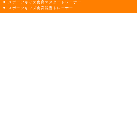
スポーツキッズ食育マスタートレーナー
スポーツキッズ食育認定トレーナー
ご挨拶・協会概要
資料請求・お問い合わせ
学生インターン第１期生募集について
新着情報
メディア情報
ニュースリリース
LINK
イベント情報
青空キッチン
子どもの食育Labo
キッズ食育トレーナー無料メルマガ登録
米粉講座情報配信登録
トレーナーの皆様へ（ログイン）
食育についてのコラム